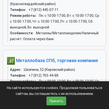
(Красногвардейский район)
Телефон:
+7 (812) 445-07-11
Режим работы:
Пн: c 10:00-17:00, Вт: c 10:00-17:00, Ср:
c 10:00-17:00, Чт: c 10:00-17:00, Пт: c 10:00-17:00, Сб:
выходной, Вс: выходной
Особенности:
Металлы/Металлоизделия/Наличный
расчёт. Оплата через банк
Металлобаза СПб, торговая компания
Адрес:
Шкапина, 52 (Кировский район)
Телефон:
+7 (812) 703-44-88
Режим работы:
Пн: c 09:00-13:00, Вт: c 09:00-13:00, Ср:
c 09:00-13:00, Чт: c 09:00-13:00, Пт: c 09:00-13:00, Сб:
На сайте используются cookies. Продолжая пользоваться
выходной, Вс: выходной
сайтом, вы соглашаетесь с их использованием.
Сайт:
www.metallobaza-spb.ru
Принять
Особенности:
Металлы. Сантехническое